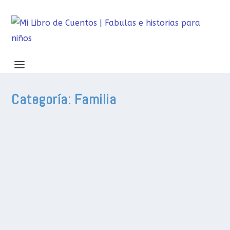
Categoría:
Familia
Leotutor.com: Pantallas a favor de l
por
Editorial Magena
|
Jul 31, 2026
|
Familia
,
Crecer juntos
|
0
|
¿Te preocupa la falta de atencion de tus hijos al l
para mejorar la comprension lectora de niños de pri
de la mascota Leo, los pequeños responden pregunt
respuestas faciles, la app guia al niño a releer, 