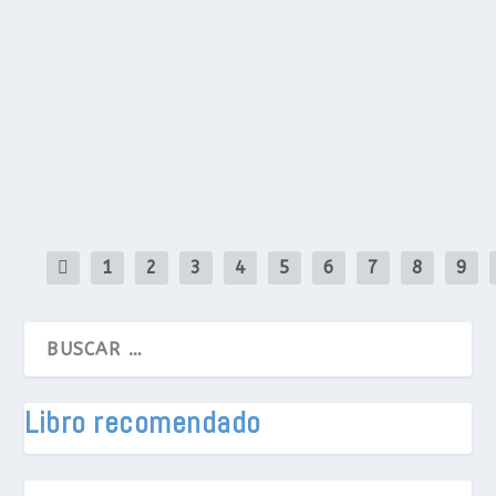
El Día de las Velitas en Colombia ofrece una oportun
de la luz, la esperanza y la unión. Al enfocarnos en 
participación activa de los niños, podemos hacer d
llena de amor y conexión familiar.
LEE MAS
1
2
3
4
5
6
7
8
9
Libro recomendado