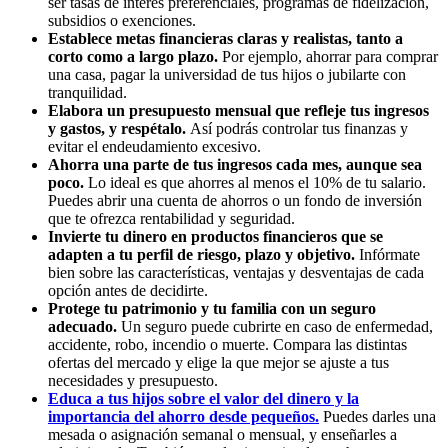
ser tasas de interés preferenciales, programas de fidelización,
subsidios o exenciones.
Establece metas financieras claras y realistas, tanto a
corto como a largo plazo.
Por ejemplo, ahorrar para comprar
una casa, pagar la universidad de tus hijos o jubilarte con
tranquilidad.
Elabora un presupuesto mensual que refleje tus ingresos
y gastos, y respétalo.
Así podrás controlar tus finanzas y
evitar el endeudamiento excesivo.
Ahorra una parte de tus ingresos cada mes, aunque sea
poco.
Lo ideal es que ahorres al menos el 10% de tu salario.
Puedes abrir una cuenta de ahorros o un fondo de inversión
que te ofrezca rentabilidad y seguridad.
Invierte tu dinero en productos financieros que se
adapten a tu perfil de riesgo, plazo y objetivo.
Infórmate
bien sobre las características, ventajas y desventajas de cada
opción antes de decidirte.
Protege tu patrimonio y tu familia con un seguro
adecuado.
Un seguro puede cubrirte en caso de enfermedad,
accidente, robo, incendio o muerte. Compara las distintas
ofertas del mercado y elige la que mejor se ajuste a tus
necesidades y presupuesto.
Educa a tus hijos sobre el valor del dinero y la
importancia del ahorro desde pequeños.
Puedes darles una
mesada o asignación semanal o mensual, y enseñarles a