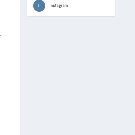
Instagram
y
u