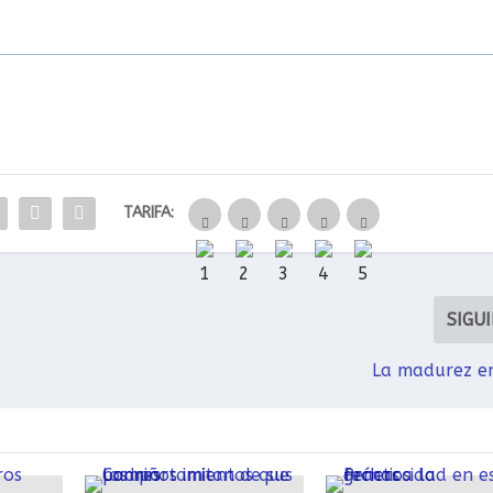
TARIFA:
SIGU
La madurez e