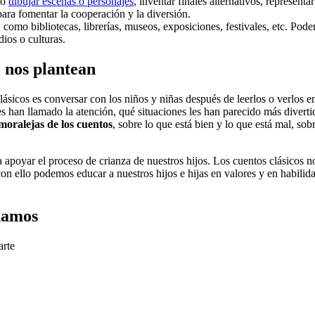
mo
dibujar escenas o personajes
, inventar finales alternativos, represent
 para fomentar la cooperación y la diversión.
como bibliotecas, librerías, museos, exposiciones, festivales, etc. Pode
dios o culturas.
e nos plantean
ásicos es conversar con los niños y niñas después de leerlos o verlos e
 han llamado la atención, qué situaciones les han parecido más divertida
 moralejas de los cuentos
, sobre lo que está bien y lo que está mal, sob
a apoyar el proceso de crianza de nuestros hijos. Los cuentos clásicos 
con ello podemos educar a nuestros hijos e hijas en valores y en habilida
ndamos
arte