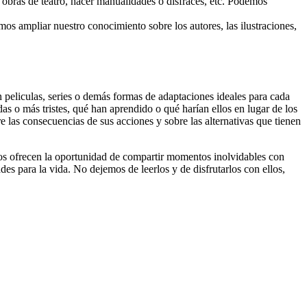
ar obras de teatro, hacer manualidades o disfraces, etc. Podemos
mos ampliar nuestro conocimiento sobre los autores, las ilustraciones,
n peliculas, series o demás formas de adaptaciones ideales para cada
s o más tristes, qué han aprendido o qué harían ellos en lugar de los
re las consecuencias de sus acciones y sobre las alternativas que tienen
nos ofrecen la oportunidad de compartir momentos inolvidables con
des para la vida. No dejemos de leerlos y de disfrutarlos con ellos,