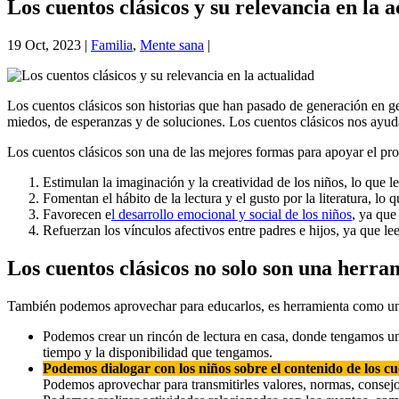
Los cuentos clásicos y su relevancia en la 
19 Oct, 2023
|
Familia
,
Mente sana
|
Los cuentos clásicos son historias que han pasado de generación en ge
miedos, de esperanzas y de soluciones. Los cuentos clásicos nos ay
Los cuentos clásicos son una de las mejores formas para apoyar el pro
Estimulan la imaginación y la creatividad de los niños, lo que 
Fomentan el hábito de la lectura y el gusto por la literatura, lo q
Favorecen e
l desarrollo emocional y social de los niños
, ya que
Refuerzan los vínculos afectivos entre padres e hijos, ya que 
Los cuentos clásicos no solo son una herra
También podemos aprovechar para educarlos, es herramienta como un ej
Podemos crear un rincón de lectura en casa, donde tengamos 
tiempo y la disponibilidad que tengamos.
Podemos dialogar con los niños sobre el contenido de los cu
Podemos aprovechar para transmitirles valores, normas, consejos