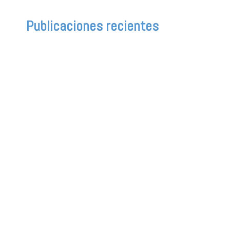
Publicaciones recientes
Descubre El Enfadosaurio, un cuento
esencial para crecer. A través de rimas
y ternura, enseña a los niños que,
aunque es normal enfadarse, podemos