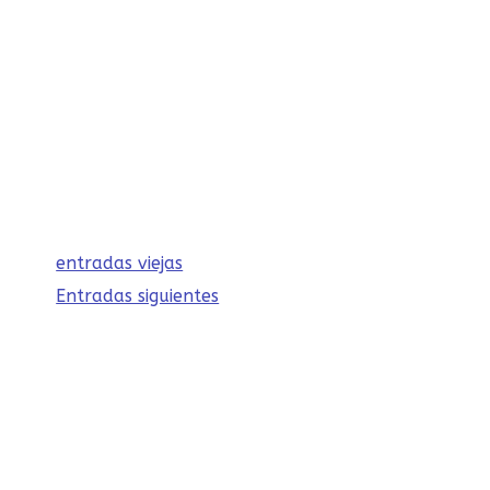
corazón de todos con su inteligencia y
travesuras. Pero fue en un día
caluroso en el parque cuando Pipo
demostró ser mucho más que una
simple mascota.
entradas viejas
Entradas siguientes