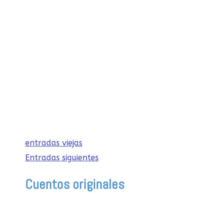
la luz, la esperanza y la unión. Al
enfocarnos en la tradición, el
significado profundo y la participación
activa de los niños, podemos hacer de
este evento el comienzo perfecto para
una Navidad llena de amor y conexión
familiar.
entradas viejas
Entradas siguientes
Cuentos originales