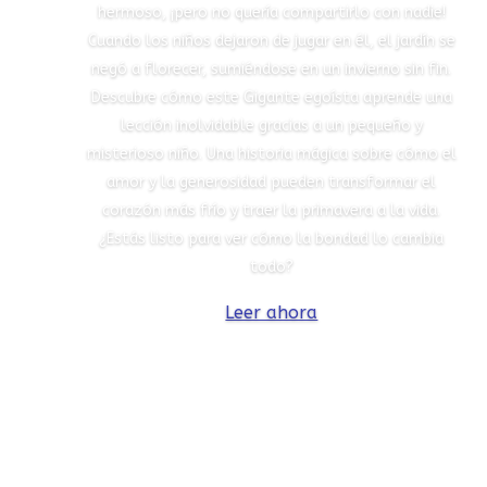
hermoso, ¡pero no quería compartirlo con nadie!
Cuando los niños dejaron de jugar en él, el jardín se
negó a florecer, sumiéndose en un invierno sin fin.
Descubre cómo este Gigante egoísta aprende una
lección inolvidable gracias a un pequeño y
misterioso niño. Una historia mágica sobre cómo el
amor y la generosidad pueden transformar el
corazón más frío y traer la primavera a la vida.
¿Estás listo para ver cómo la bondad lo cambia
todo?
Leer ahora