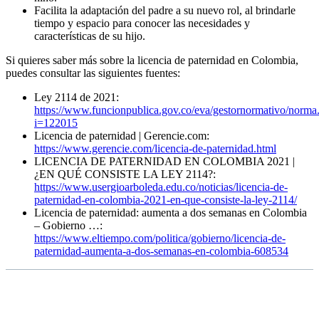
Facilita la adaptación del padre a su nuevo rol, al brindarle
tiempo y espacio para conocer las necesidades y
características de su hijo.
Si quieres saber más sobre la licencia de paternidad en Colombia,
puedes consultar las siguientes fuentes:
Ley 2114 de 2021:
https://www.funcionpublica.gov.co/eva/gestornormativo/norma
i=122015
Licencia de paternidad | Gerencie.com:
https://www.gerencie.com/licencia-de-
p
aternidad.html
LICENCIA DE PATERNIDAD EN COLOMBIA 2021 |
¿EN QUÉ CONSISTE LA LEY 2114?:
https://www.usergioarboleda.edu.co/noticias/licencia-de-
paternidad-en-colombia-2021-en-que-consiste-la-ley-2114/
Licencia de paternidad: aumenta a dos semanas en Colombia
– Gobierno …:
https://www.eltiempo.com/politica/gobierno/licencia-de-
paternidad-aumenta-a-dos-semanas-en-colombia-608534