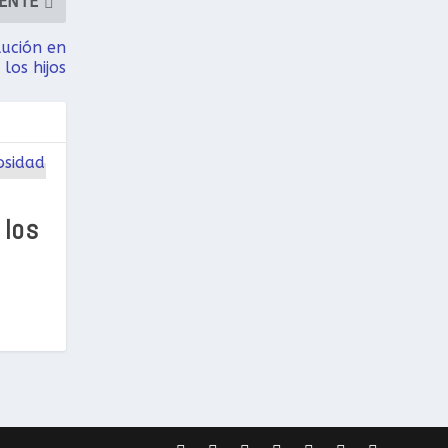
IENTE
lución en
 los hijos
 los