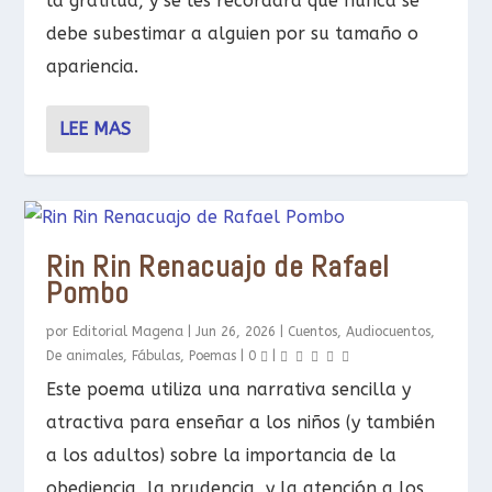
la gratitud, y se les recordará que nunca se
debe subestimar a alguien por su tamaño o
apariencia.
LEE MAS
Rin Rin Renacuajo de Rafael
Pombo
por
Editorial Magena
|
Jun 26, 2026
|
Cuentos
,
Audiocuentos
,
De animales
,
Fábulas
,
Poemas
|
0
|
Este poema utiliza una narrativa sencilla y
atractiva para enseñar a los niños (y también
a los adultos) sobre la importancia de la
obediencia, la prudencia, y la atención a los