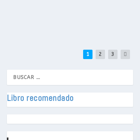
travesura?
LEE MAS
1
2
3
Libro recomendado