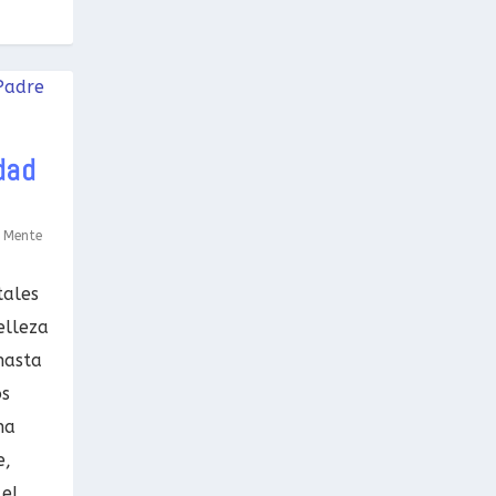
dad
,
Mente
tales
elleza
hasta
os
na
e,
el