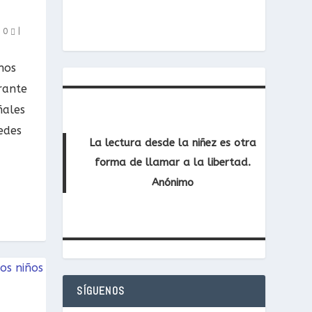
|
0
|
nos
rante
ñales
edes
La lectura desde la niñez es otra
forma de llamar a la libertad.
Anónimo
SÍGUENOS