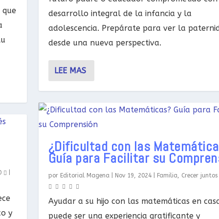
l que
desarrollo integral de la infancia y la
a
adolescencia. Prepárate para ver la paterni
tu
desde una nueva perspectiva.
LEE MAS
¿Dificultad con las Matemátic
Guía para Facilitar su Compren
0
|
por
Editorial Magena
|
Nov 19, 2024
|
Familia
,
Crecer juntos
ece
Ayudar a su hijo con las matemáticas en cas
co y
puede ser una experiencia gratificante y