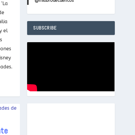
@milibrodecuentos
 ‘La
de
ilia
SUBSCRIBE
y el
s
iones
isney
dades.
nte