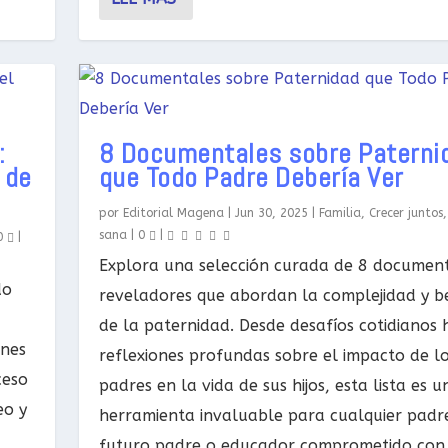
:
8 Documentales sobre Paterni
 de
que Todo Padre Debería Ver
por
Editorial Magena
|
Jun 30, 2025
|
Familia
,
Crecer juntos
sana
|
0
|
0
|
Explora una selección curada de 8 documen
do
reveladores que abordan la complejidad y b
de la paternidad. Desde desafíos cotidianos 
ones
reflexiones profundas sobre el impacto de l
ceso
padres en la vida de sus hijos, esta lista es u
eo y
herramienta invaluable para cualquier padr
futuro padre o educador comprometido con 