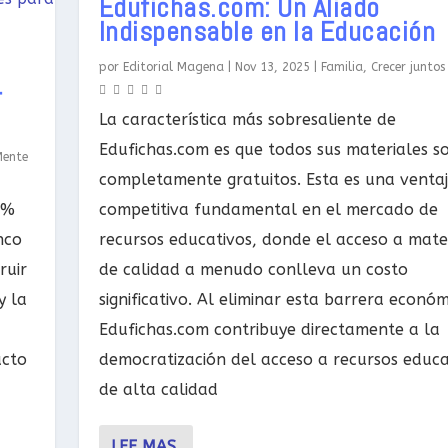
Edufichas.com: Un Aliado
Indispensable en la Educación
por
Editorial Magena
|
Nov 13, 2025
|
Familia
,
Crecer juntos
r
La característica más sobresaliente de
Edufichas.com es que todos sus materiales s
Mente
completamente gratuitos. Esta es una venta
0%
competitiva fundamental en el mercado de
nco
recursos educativos, donde el acceso a mate
ruir
de calidad a menudo conlleva un costo
y la
significativo. Al eliminar esta barrera económ
Edufichas.com contribuye directamente a la
acto
democratización del acceso a recursos educa
de alta calidad
LEE MAS