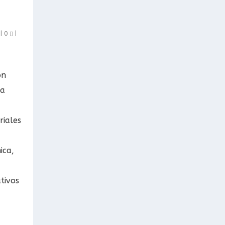
|
0
|
on
ja
riales
ica,
tivos