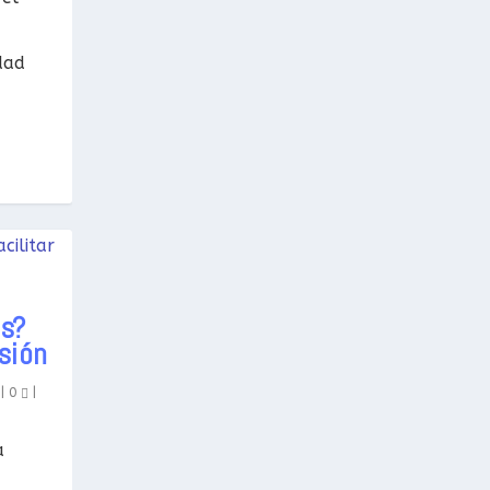
dad
as?
sión
|
0
|
a