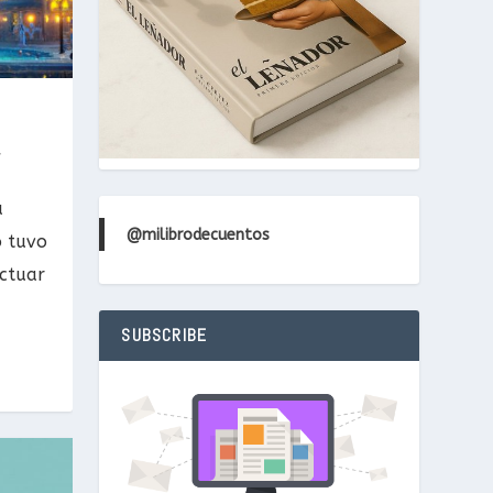
,
a
@milibrodecuentos
o tuvo
actuar
SUBSCRIBE