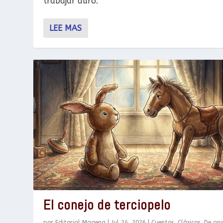
trabajar duro.
LEE MAS
El conejo de terciopelo
por
Editorial Magena
|
Jul 24, 2026
|
Cuentos
,
Clásicos
,
De an