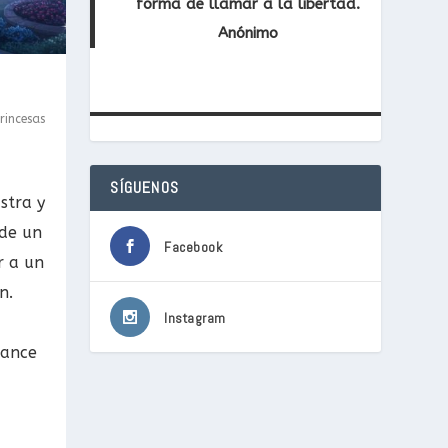
forma de llamar a la libertad.
Anónimo
rincesas
SÍGUENOS
stra y
 de un
Facebook
r a un
n.
Instagram
mance