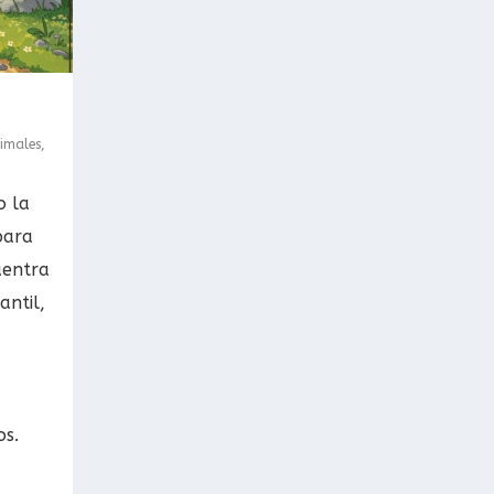
imales
,
o la
para
uentra
antil,
os.