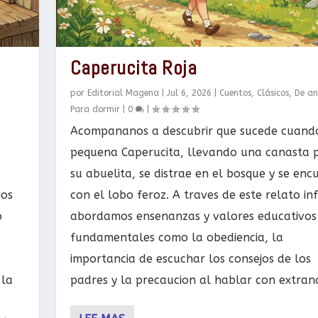
Caperucita Roja
por
Editorial Magena
|
Jul 6, 2026
|
Cuentos
,
Clásicos
,
De an
Para dormir
|
0
|
Acompananos a descubrir que sucede cuand
pequena Caperucita, llevando una canasta 
su abuelita, se distrae en el bosque y se enc
ios
con el lobo feroz. A traves de este relato inf
o
abordamos ensenanzas y valores educativos
fundamentales como la obediencia, la
importancia de escuchar los consejos de los
 la
padres y la precaucion al hablar con extran
a