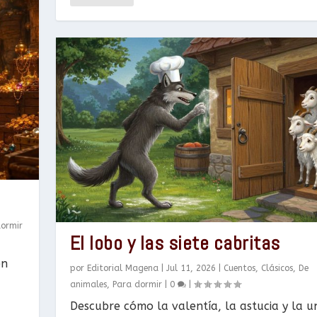
dormir
El lobo y las siete cabritas
en
por
Editorial Magena
|
Jul 11, 2026
|
Cuentos
,
Clásicos
,
De
animales
,
Para dormir
|
0
|
Descubre cómo la valentía, la astucia y la u