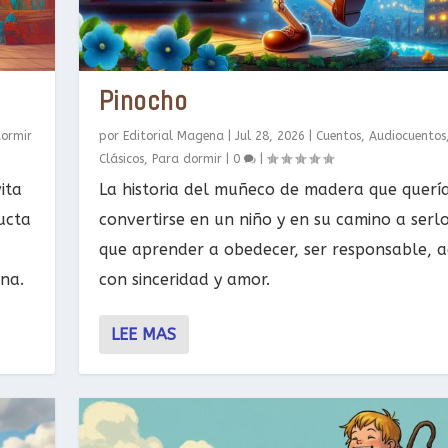
Pinocho
dormir
por
Editorial Magena
|
Jul 28, 2026
|
Cuentos
,
Audiocuentos
Clásicos
,
Para dormir
|
0
|
ita
La historia del muñeco de madera que querí
ucta
convertirse en un niño y en su camino a serl
que aprender a obedecer, ser responsable, 
rna.
con sinceridad y amor.
LEE MAS