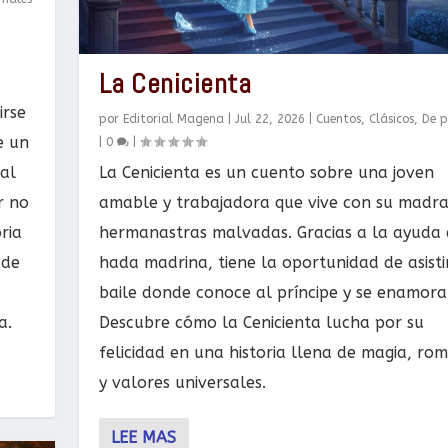
La Cenicienta
irse
por
Editorial Magena
|
Jul 22, 2026
|
Cuentos
,
Clásicos
,
De p
e un
|
0
|
nal
La Cenicienta es un cuento sobre una joven
r no
amable y trabajadora que vive con su madra
ria
hermanastras malvadas. Gracias a la ayuda
 de
hada madrina, tiene la oportunidad de asisti
baile donde conoce al príncipe y se enamora
a.
Descubre cómo la Cenicienta lucha por su
felicidad en una historia llena de magia, ro
y valores universales.
LEE MAS