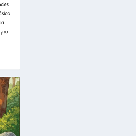
ndes
ásico
la
 ¡no