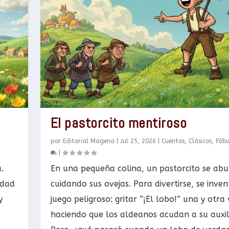
El pastorcito mentiroso
por
Editorial Magena
|
Jul 25, 2026
|
Cuentos
,
Clásicos
,
Fábu
|
.
En una pequeña colina, un pastorcito se abu
idad
cuidando sus ovejas. Para divertirse, se inve
y
juego peligroso: gritar “¡El lobo!” una y otra 
haciendo que los aldeanos acudan a su auxil