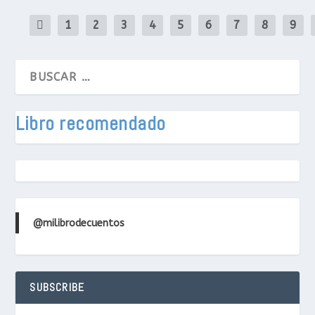
1
2
3
4
5
6
7
8
9
Libro recomendado
@milibrodecuentos
SUBSCRIBE