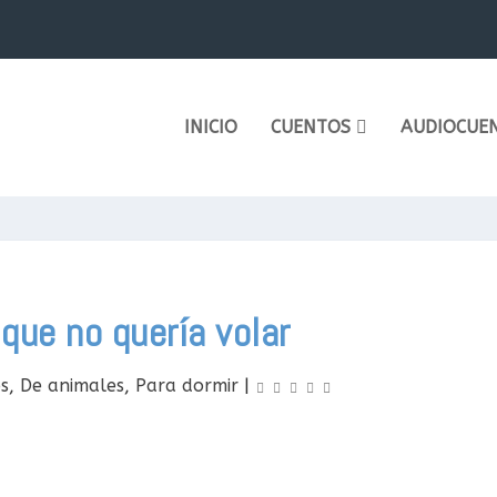
a importancia de...
INICIO
CUENTOS
AUDIOCUE
 que no quería volar
s
,
De animales
,
Para dormir
|