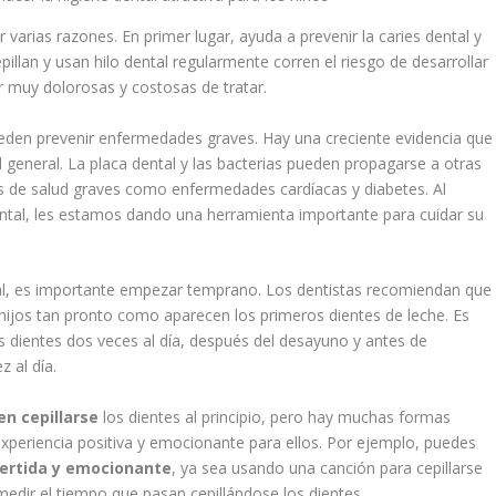
 varias razones. En primer lugar, ayuda a prevenir la caries dental y
llan y usan hilo dental regularmente corren el riesgo de desarrollar
r muy dolorosas y costosas de tratar.
eden prevenir enfermedades graves. Hay una creciente evidencia que
ud general. La placa dental y las bacterias pueden propagarse a otras
s de salud graves como enfermedades cardíacas y diabetes. Al
ental, les estamos dando una herramienta importante para cuidar su
tal, es importante empezar temprano. Los dentistas recomiendan que
 hijos tan pronto como aparecen los primeros dientes de leche. Es
s dientes dos veces al día, después del desayuno y antes de
 al día.
en cepillarse
los dientes al principio, pero hay muchas formas
experiencia positiva y emocionante para ellos. Por ejemplo, puedes
ertida y emocionante
, ya sea usando una canción para cepillarse
edir el tiempo que pasan cepillándose los dientes.