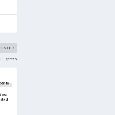
UIENTE
Pulgarcito
tos:
ridad