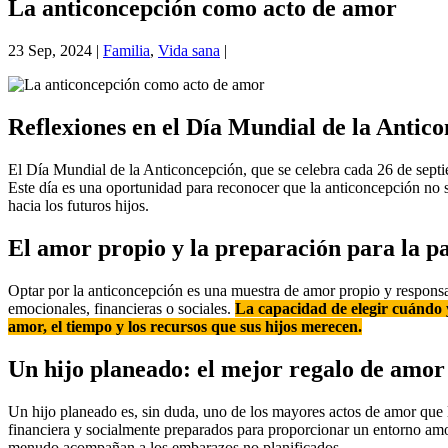
La anticoncepción como acto de amor
23 Sep, 2024
|
Familia
,
Vida sana
|
Reflexiones en el Día Mundial de la Antic
El Día Mundial de la Anticoncepción, que se celebra cada 26 de septie
Este día es una oportunidad para reconocer que la anticoncepción no 
hacia los futuros hijos.
El amor propio y la preparación para la p
Optar por la anticoncepción es una muestra de amor propio y responsab
emocionales, financieras o sociales.
La capacidad de elegir cuándo 
amor, el tiempo y los recursos que sus hijos merecen.
Un hijo planeado: el mejor regalo de amor
Un hijo planeado es, sin duda, uno de los mayores actos de amor que l
financiera y socialmente preparados para proporcionar un entorno amor
menudo acompañan a los embarazos no planificados.