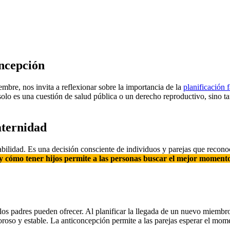
oncepción
mbre, nos invita a reflexionar sobre la importancia de la
planificación 
solo es una cuestión de salud pública o un derecho reproductivo, sino
aternidad
ilidad. Es una decisión consciente de individuos y parejas que reconoc
y cómo tener hijos permite a las personas buscar el mejor moment
os padres pueden ofrecer. Al planificar la llegada de un nuevo miembro
oso y estable. La anticoncepción permite a las parejas esperar el mome