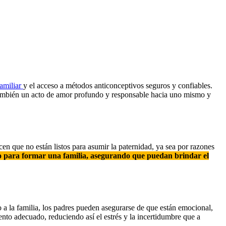
familiar
y el acceso a métodos anticonceptivos seguros y confiables.
 también un acto de amor profundo y responsable hacia uno mismo y
en que no están listos para asumir la paternidad, ya sea por razones
o para formar una familia, asegurando que puedan brindar el
 a la familia, los padres pueden asegurarse de que están emocional,
nto adecuado, reduciendo así el estrés y la incertidumbre que a