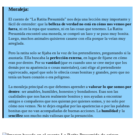
Moraleja:
El cuento de “La Ratita Presumida” nos deja una lección muy importante y
fácil de entender: que la
belleza de verdad no está en cómo nos vemos por
fuera
, ni en la ropa que usamos, ni en las cosas que tenemos. La Ratita
Presumida encontró una moneda, se compró un lazo y se puso muy bonita.
Luego, muchos animales quisieron casarse con ella porque la veían muy
arreglada.
Pero la ratita solo se fijaba en la voz de los pretendientes, preguntando si la
asustaría. Ella buscaba la
perfección externa
, en lugar de fijarse en cómo
eran por dentro. Por su
vanidad
(que es cuando uno se cree mejor que los
demás por su apariencia o cosas materiales), casi elige al pretendiente
equivocado, aquel que solo le ofrecía cosas bonitas y grandes, pero que no
tenía un buen corazón o era peligroso.
La moraleja principal es que debemos aprender a
valorar lo que somos por
dentro
: ser amables, humildes, honestos y bondadosos. Esas son las
cualidades que nos hacen realmente bonitos y nos ayudan a encontrar
amigos o compañeros que nos quieran por quienes somos, y no solo por
cómo nos vemos. No te dejes engañar por las apariencias o por las palabras
bonitas que no van acompañadas de buenas acciones. La
humildad
y la
sencillez
son mucho más valiosas que la presunción.