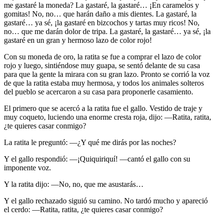
me gastaré la moneda? La gastaré, la gastaré… ¡En caramelos y
gomitas! No, no… que harán daño a mis dientes. La gastaré, la
gastaré… ya sé, ¡la gastaré en bizcochos y tartas muy ricos! No,
no… que me darán dolor de tripa. La gastaré, la gastaré… ya sé, ¡la
gastaré en un gran y hermoso lazo de color rojo!
Con su moneda de oro, la ratita se fue a comprar el lazo de color
rojo y luego, sintiéndose muy guapa, se sentó delante de su casa
para que la gente la mirara con su gran lazo. Pronto se corrió la voz
de que la ratita estaba muy hermosa, y todos los animales solteros
del pueblo se acercaron a su casa para proponerle casamiento.
El primero que se acercó a la ratita fue el gallo. Vestido de traje y
muy coqueto, luciendo una enorme cresta roja, dijo: —Ratita, ratita,
¿te quieres casar conmigo?
La ratita le preguntó: —¿Y qué me dirás por las noches?
Y el gallo respondió: —¡Quiquiriquí! —cantó el gallo con su
imponente voz.
Y la ratita dijo: —No, no, que me asustarás…
Y el gallo rechazado siguió su camino. No tardó mucho y apareció
el cerdo: —Ratita, ratita, ¿te quieres casar conmigo?